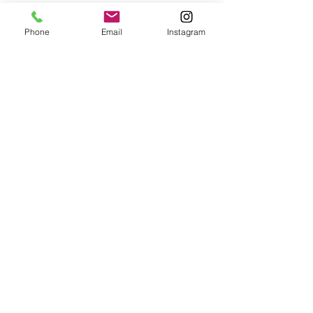
concerne le passage de
Phone
Email
Instagram
l'échantillon sur soi jusqu'à
une vrai alerte. Tu aussi de
nombreuses études
scientifiques qui sont
disponible mais optionnels
si tu veux pousser la
réflexion.