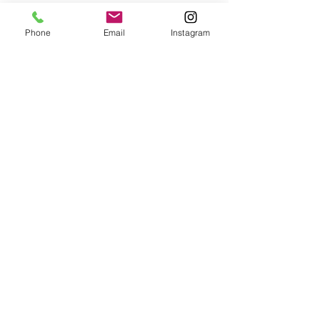
semaine 3 tu auras accès au
reste du contenu qui
Phone
Email
Instagram
concerne le passage de
l'échantillon sur soi jusqu'à
une vrai alerte. Tu aussi de
nombreuses études
scientifiques qui sont
disponible mais optionnels
si tu veux pousser la
réflexion.