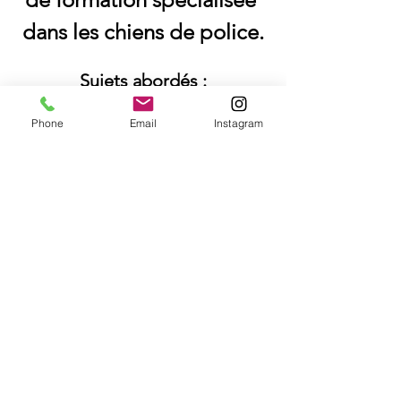
dans les chiens de police.
Sujets abordés :
Les fondamentaux d'un 
Phone
Email
Instagram
homme assistant.
Technique avancés pour 
homme assistant.
Développement de la 
morsure.
Résolutions des problèmes.
En lire plus >