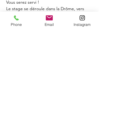
Vous serez servi !
Le stage se déroule dans la Drôme, vers 
Eurre (26400).
Phone
Email
Instagram
En lire plus >
Partager cet événement
educateurre.canin@gmail.com
07-82-77-26-71