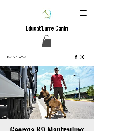
Educat'Eurre Canin
07-82-77-26-71
Georgia K9 Mantrailing