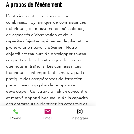
À propos de l'événement
L'entrainement de chiens est une 
combinaison dynamique de connaissances 
théoriques, de mouvements mécaniques, 
de capacités d'observation et de la 
capacité d'ajuster rapidement le plan et de 
prendre une nouvelle décision. Notre 
objectif est toujours de développer toutes 
ces parties dans les attelages de chiens 
que nous entraînons. Les connaissances 
théoriques sont importantes mais la partie 
pratique des compétences de formation 
prend beaucoup plus de temps à se 
développer. Construire un chien concentré 
et motivé dépend beaucoup de la capacité 
des entraîneurs à identifier les côtés faibles 
et forts de chaque chien. Et en fin de 
compte, cela revient à la capacité des 
Phone
Email
Instagram
formateurs à renforcer les faiblesses et à 
continuer à renforcer les parties fortes et à 