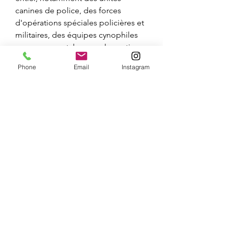
canines de police, des forces 
d'opérations spéciales policières et 
militaires, des équipes cynophiles 
gouvernementales pour la gestion 
des grands carnivores, des équipes 
Phone
Email
Instagram
cynophiles de recherche et de 
sauvetage, ainsi que des services 
des douanes et des prisons. Tobias 
est spécialisé dans le pistage et la 
détection d'odeurs et possède une 
vaste expérience dans le 
développement des compétences 
des équipes cynophiles à tous les 
niveaux.
educateurre.canin@gmail.com
07-82-77-26-71