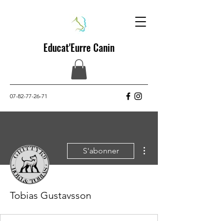
Educat'Eurre Canin
07-82-77-26-71
Plus d'actions
S'abonner
Tobias Gustavsson